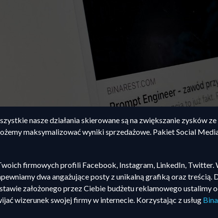
wszystkie nasze działania skierowane są na zwiększanie zysków z
ożemy maksymalizować wyniki sprzedażowe. Pakiet Social Media s
woich firmowych profili Facebook, Instagram, LinkedIn, Twitter
 zapewniamy dwa angażujące posty z unikalną grafiką oraz treśc
stawie założonego przez Ciebie budżetu reklamowego ustalimy 
jać wizerunek swojej firmy w internecie. Korzystając z usług
Bina