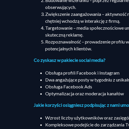
Budowanie wizerunku – poprzez regularne
obserwujących.
Zwiększenie zaangażowania – aktywność n
chętniej wchodzą w interakcję z firmą.
Targetowanie – media społecznościowe um
skuteczną reklamę.
Rozpoznawalność – prowadzenie profilu w 
potencjalnych klientów.
Co zyskasz w pakiecie social media?
Obsługa profili Facebook i Instagram
Dwa angażujące posty w tygodniu z unikalną
Obsługa Facebook Ads
Optymalizacja oraz moderacja kanałów
Jakie korzyści osiągniesz podpisując z nami um
Wzrost liczby użytkowników oraz zasięgów
Kompleksowe podejście do zarządzania T