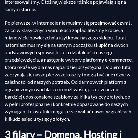
interesowaliśmy. Otóż największe różnice pojawiają się na
samym starcie.
Po pierwsze, w Internecie nie musimy się przejmować czymś,
za co w klasycznych warunkach zapłacilibyśmy krocie, a
mianowicie powierzchnia użytkowa naszego sklepu. Tutaj
natomiast musimy się na samym początku skupić na dwóch
podstawowych sprawach: celu działalności naszego
przedsięwzięcia, a następnie wybory
platformy e-commerce
,
która okaże się dla nas najbardziej przystępna. Dopiero tutaj
zaczynają się nasze pierwsze koszty i mogą być one różne w
zależności od naszych potrzeb. Od darmowych platform z
ograniczonym wachlarzem możliwości, przez znacznie
bardziej udoskonalone szablony za kilka tysięcy złotych, po
w pełni profesjonalne i konkretnie dopasowane do naszych
wymagań. Te ostatnie mogą już się wahać nawet w granicach
kilkudziesięciu tysięcy złotych.
3 filary – Domena, Hosting i